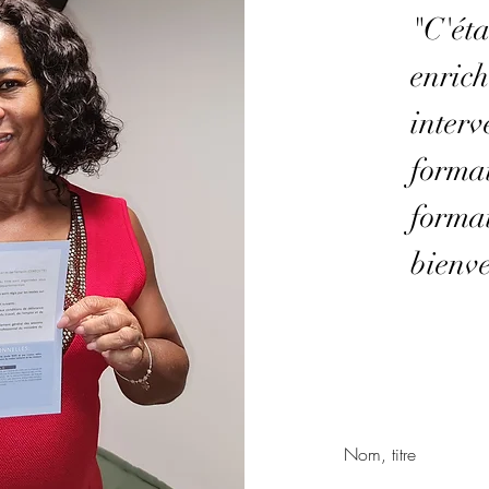
"C'éta
enrich
interv
format
format
bienve
Nom, titre