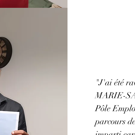
"J'ai été r
MARIE-SAI
Pôle Emplo
parcours de
imparti ca