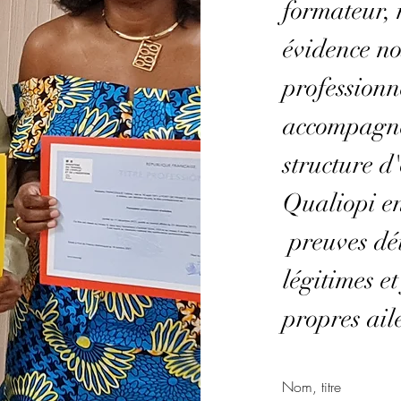
formateur, 
évidence n
professionn
accompagne
structure d'
Qualiopi en
preuves dét
légitimes et
propres ail
Nom, titre