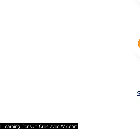
Ducos
 Learning Consult. Créé avec Wix.com
onal Information