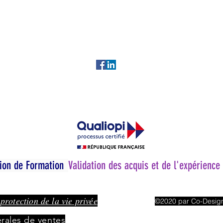
0696 531 089 / 0696 508 319
CI la Chaumière Zone Industrielle Cocotte 97224 
contact@codesignlearningconsult.com
tion de Formation
Validation des acquis et de l'expérience
 protection de la vie privée
©2020 par Co-Design
rales de ventes
Do Not Sell My Pers